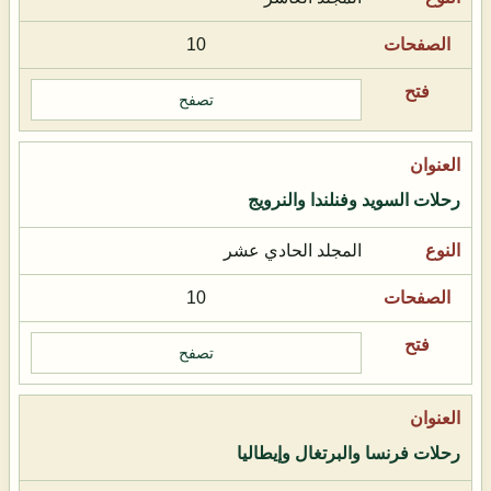
10
تصفح
رحلات السويد وفنلندا والنرويج
المجلد الحادي عشر
10
تصفح
رحلات فرنسا والبرتغال وإيطاليا