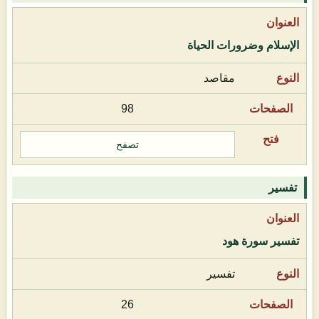
الإسلام وضرورات الحياة
مقاصد
98
تصفح
تفسير
تفسير سورة هود
تفسير
26