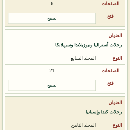
6
تصفح
رحلات أستراليا ونيوزيلاندا وسريلانكا
المجلد السابع
21
تصفح
رحلات كندا وإسبانيا
المجلد الثامن