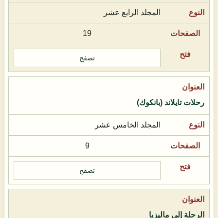
المجلد الرابع عشر
19
تصفح
رحلات تايلاند (بانكوك)
المجلد الخامس عشر
9
تصفح
الرحلة إلى ماليزيا