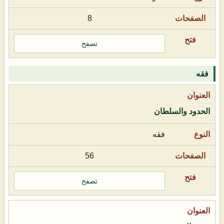
8
تصفح
فقه
الحدود والسلطان
فقه
56
تصفح