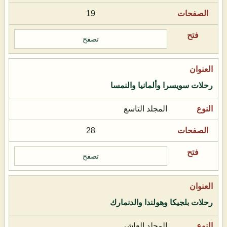
19
تصفح
رحلات سويسرا وألمانيا والنمسا
المجلد التاسع
28
تصفح
رحلات بلجيكا وهولندا والدنمارك
المجلد العاشر