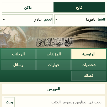
فاتح
داكن
الخط
الحجم
الرئيسية
المؤلفات
الرحلات
شخصيات
حوارات
رسائل
قصائد
الفهرس
بحث