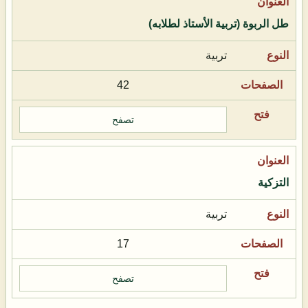
طل الربوة (تربية الأستاذ لطلابه)
تربية
42
تصفح
التزكية
تربية
17
تصفح