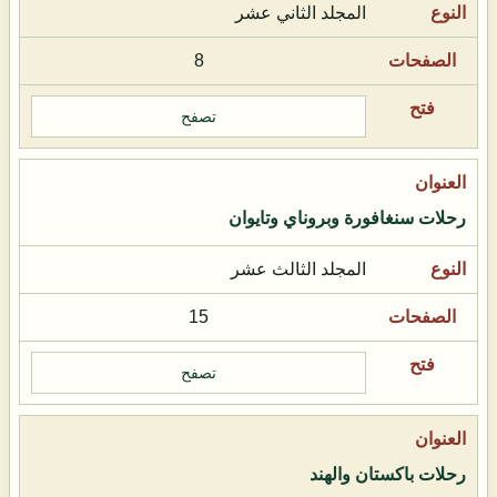
المجلد الثاني عشر
8
تصفح
رحلات سنغافورة وبروناي وتايوان
المجلد الثالث عشر
15
تصفح
رحلات باكستان والهند