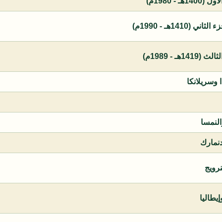
 - 1980م)
1410هـ - 1990م)
ـ - 1989م)
ا وسريلانكا
النمسا
دنمارك
نرويج
يطاليا