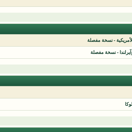
لأمريكية - نسخة مفصلة
آيرلندا - نسخة مفصلة
وكا