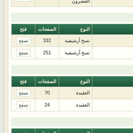
العشرون
النوع
الصفحات
فتح
نسخ أرشيفية
332
تصفح
نسخ أرشيفية
251
تصفح
النوع
الصفحات
فتح
العقيدة
70
تصفح
العقيدة
24
تصفح