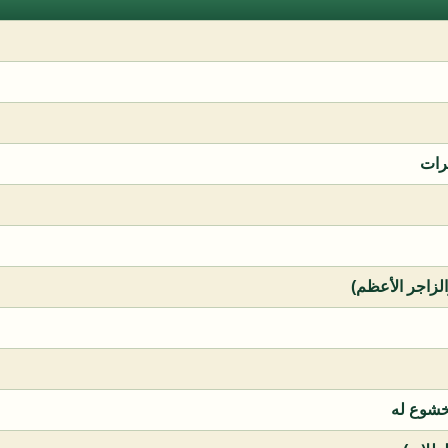
رات
الزاجر الأعظم)
خشوع له