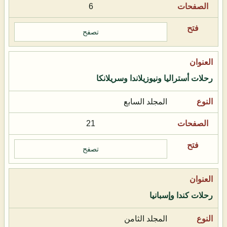
6
تصفح
رحلات أستراليا ونيوزيلاندا وسريلانكا
المجلد السابع
21
تصفح
رحلات كندا وإسبانيا
المجلد الثامن