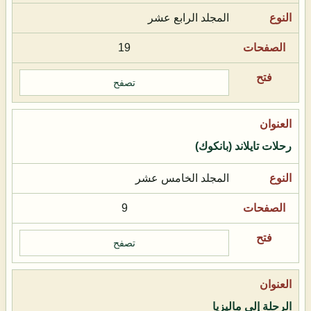
المجلد الرابع عشر
19
تصفح
رحلات تايلاند (بانكوك)
المجلد الخامس عشر
9
تصفح
الرحلة إلى ماليزيا