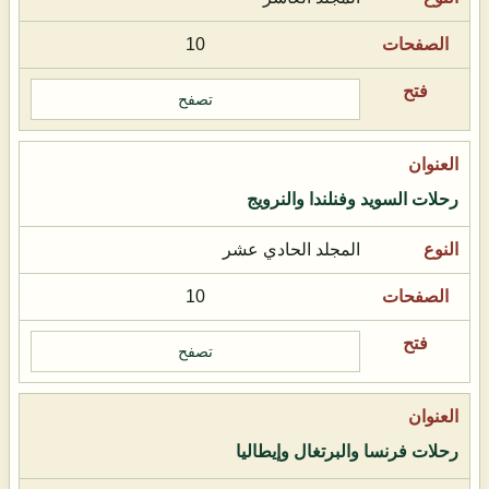
10
تصفح
رحلات السويد وفنلندا والنرويج
المجلد الحادي عشر
10
تصفح
رحلات فرنسا والبرتغال وإيطاليا