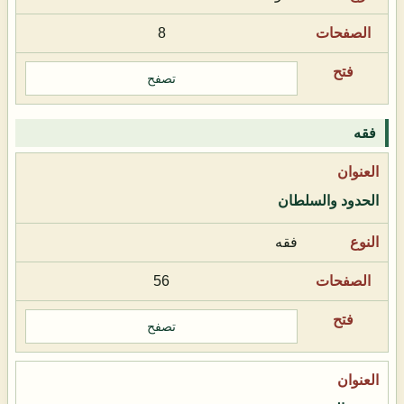
8
تصفح
فقه
الحدود والسلطان
فقه
56
تصفح