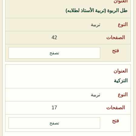
طل الربوة (تربية الأستاذ لطلابه)
تربية
42
تصفح
التزكية
تربية
17
تصفح