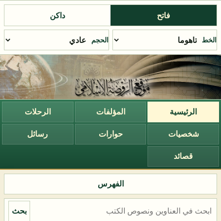
فاتح
داكن
الخط
الحجم
الرئيسية
المؤلفات
الرحلات
شخصيات
حوارات
رسائل
قصائد
الفهرس
بحث