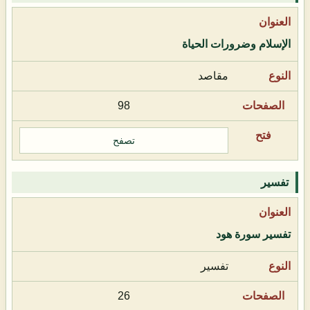
الإسلام وضرورات الحياة
مقاصد
98
تصفح
تفسير
تفسير سورة هود
تفسير
26