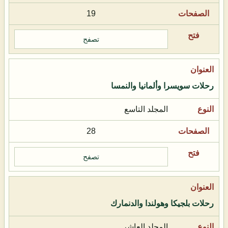
19
تصفح
رحلات سويسرا وألمانيا والنمسا
المجلد التاسع
28
تصفح
رحلات بلجيكا وهولندا والدنمارك
المجلد العاشر