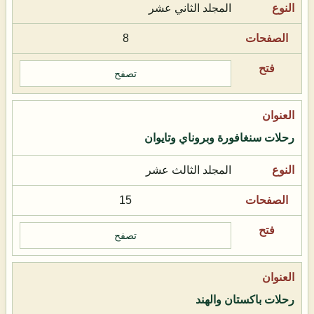
المجلد الثاني عشر
8
تصفح
رحلات سنغافورة وبروناي وتايوان
المجلد الثالث عشر
15
تصفح
رحلات باكستان والهند