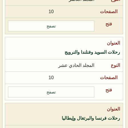
10
تصفح
رحلات السويد وفنلندا والنرويج
المجلد الحادي عشر
10
تصفح
رحلات فرنسا والبرتغال وإيطاليا