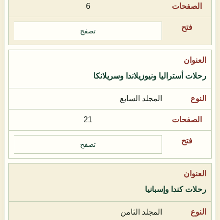
6
تصفح
رحلات أستراليا ونيوزيلاندا وسريلانكا
المجلد السابع
21
تصفح
رحلات كندا وإسبانيا
المجلد الثامن