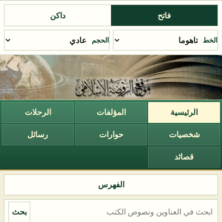
فاتح
داكن
الخط
الحجم
الرئيسية
المؤلفات
الرحلات
شخصيات
حوارات
رسائل
قصائد
الفهرس
بحث