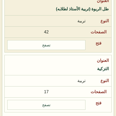
طل الربوة (تربية الأستاذ لطلابه)
تربية
42
تصفح
التزكية
تربية
17
تصفح