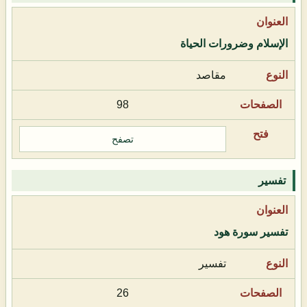
الإسلام وضرورات الحياة
مقاصد
98
تصفح
تفسير
تفسير سورة هود
تفسير
26