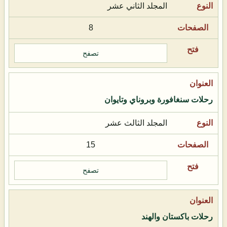
المجلد الثاني عشر
8
تصفح
رحلات سنغافورة وبروناي وتايوان
المجلد الثالث عشر
15
تصفح
رحلات باكستان والهند