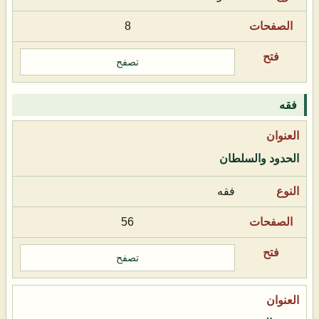
8
تصفح
فقه
الحدود والسلطان
فقه
56
تصفح