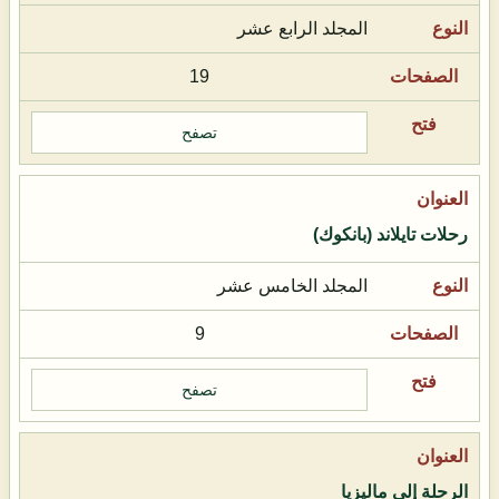
المجلد الرابع عشر
19
تصفح
رحلات تايلاند (بانكوك)
المجلد الخامس عشر
9
تصفح
الرحلة إلى ماليزيا