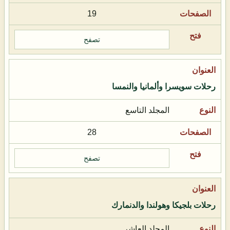
19
تصفح
رحلات سويسرا وألمانيا والنمسا
المجلد التاسع
28
تصفح
رحلات بلجيكا وهولندا والدنمارك
المجلد العاشر