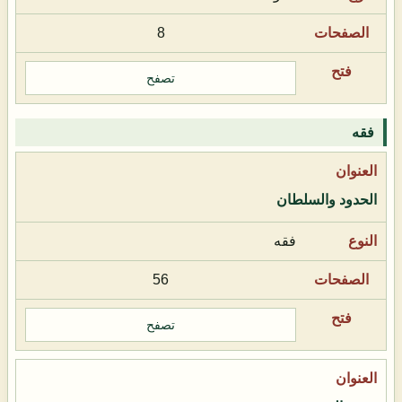
8
تصفح
فقه
الحدود والسلطان
فقه
56
تصفح