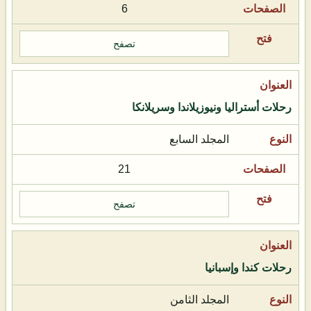
6
تصفح
رحلات أستراليا ونيوزيلاندا وسريلانكا
المجلد السابع
21
تصفح
رحلات كندا وإسبانيا
المجلد الثامن