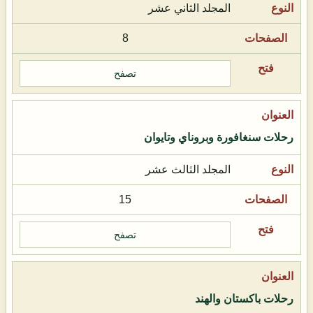
المجلد الثاني عشر
8
تصفح
رحلات سنغافورة وبروناي وتايوان
المجلد الثالث عشر
15
تصفح
رحلات باكستان والهند