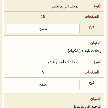
المجلد الرابع عشر
19
تصفح
رحلات تايلاند (بانكوك)
المجلد الخامس عشر
9
تصفح
الرحلة إلى ماليزيا