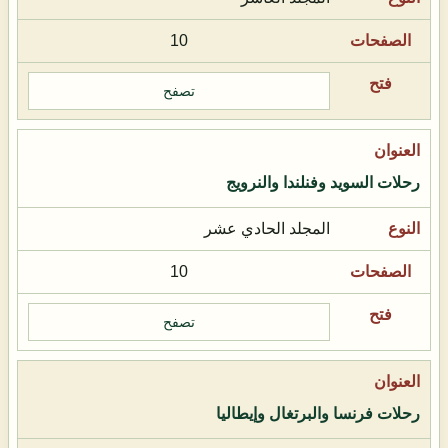
10
تصفح
رحلات السويد وفنلندا والنرويج
المجلد الحادي عشر
10
تصفح
رحلات فرنسا والبرتغال وإيطاليا