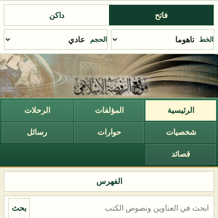
فاتح
داكن
الخط
الحجم
الرئيسية
المؤلفات
الرحلات
شخصيات
حوارات
رسائل
قصائد
الفهرس
بحث