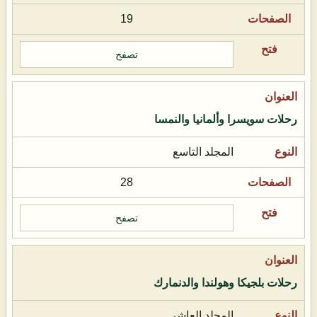
19
تصفح
رحلات سويسرا وألمانيا والنمسا
المجلد التاسع
28
تصفح
رحلات بلجيكا وهولندا والدنمارك
المجلد العاشر