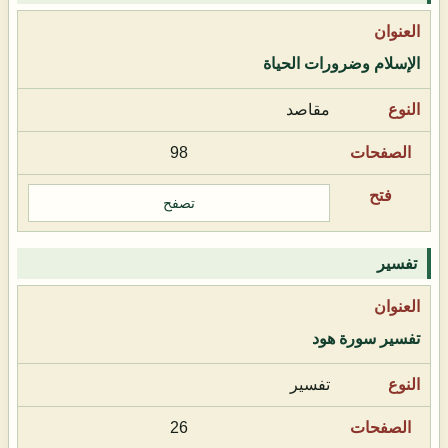
الإسلام وضرورات الحياة
مقاصد
98
تصفح
تفسير
تفسير سورة هود
تفسير
26