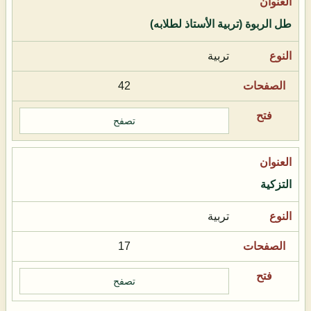
طل الربوة (تربية الأستاذ لطلابه)
تربية
42
تصفح
التزكية
تربية
17
تصفح