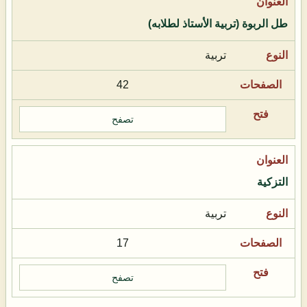
طل الربوة (تربية الأستاذ لطلابه)
تربية
42
تصفح
التزكية
تربية
17
تصفح