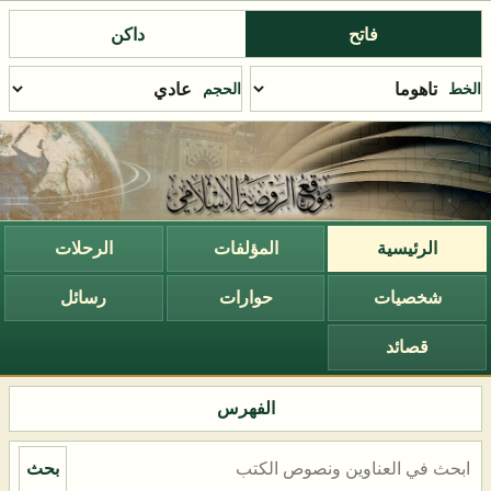
فاتح
داكن
الخط
الحجم
الرئيسية
المؤلفات
الرحلات
شخصيات
حوارات
رسائل
قصائد
الفهرس
بحث