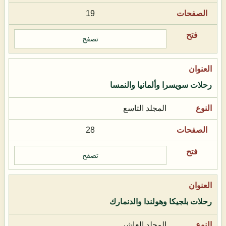
19
تصفح
رحلات سويسرا وألمانيا والنمسا
المجلد التاسع
28
تصفح
رحلات بلجيكا وهولندا والدنمارك
المجلد العاشر