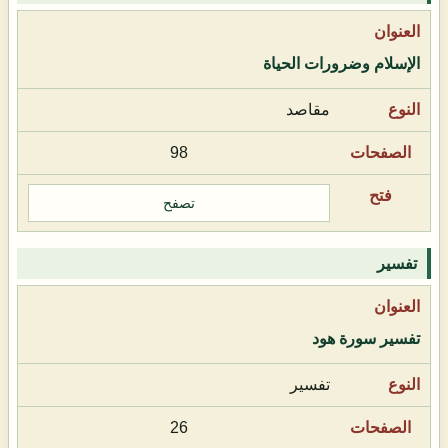
الإسلام وضرورات الحياة
مقاصد
98
تصفح
تفسير
تفسير سورة هود
تفسير
26