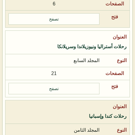
6
تصفح
رحلات أستراليا ونيوزيلاندا وسريلانكا
المجلد السابع
21
تصفح
رحلات كندا وإسبانيا
المجلد الثامن