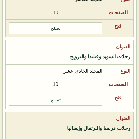
10
تصفح
رحلات السويد وفنلندا والنرويج
المجلد الحادي عشر
10
تصفح
رحلات فرنسا والبرتغال وإيطاليا