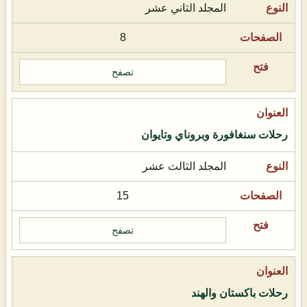
المجلد الثاني عشر
8
تصفح
رحلات سنغافورة وبروناي وتايوان
المجلد الثالث عشر
15
تصفح
رحلات باكستان والهند