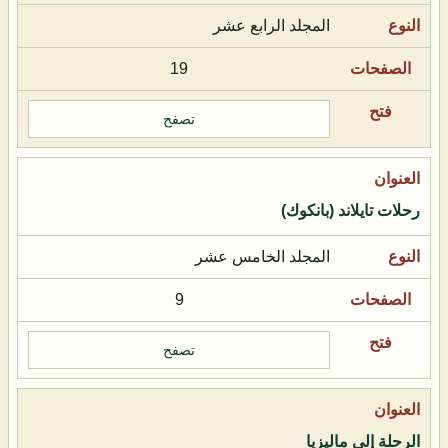
المجلد الرابع عشر
19
تصفح
رحلات تايلاند (بانكوك)
المجلد الخامس عشر
9
تصفح
الرحلة إلى ماليزيا