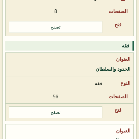
8
تصفح
فقه
الحدود والسلطان
فقه
56
تصفح