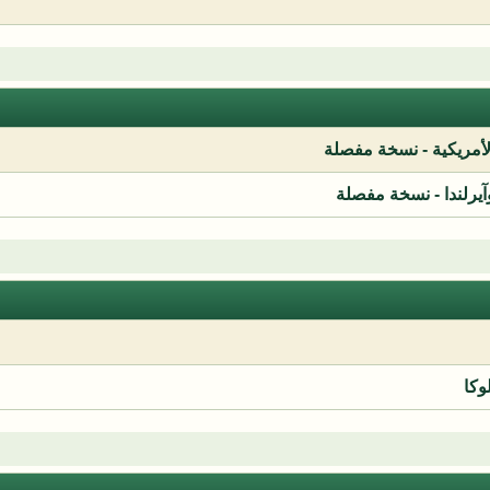
لأمريكية - نسخة مفصلة
آيرلندا - نسخة مفصلة
وكا