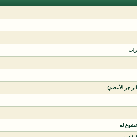
رات
الزاجر الأعظم)
خشوع له