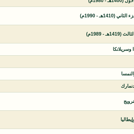
 - 1980م)
1410هـ - 1990م)
ـ - 1989م)
ا وسريلانكا
النمسا
دنمارك
نرويج
يطاليا