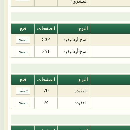
العشرون
النوع
الصفحات
فتح
نسخ أرشيفية
332
تصفح
نسخ أرشيفية
251
تصفح
النوع
الصفحات
فتح
العقيدة
70
تصفح
العقيدة
24
تصفح